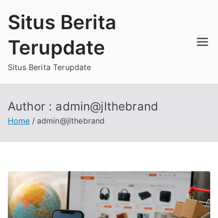
Skip
Situs Berita
to
content
Terupdate
Situs Berita Terupdate
Author :
admin@jlthebrand
Home
admin@jlthebrand