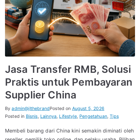
Jasa Transfer RMB, Solusi
Praktis untuk Pembayaran
Supplier China
By
admin@jlthebrand
Posted on
August 5, 2026
Posted in
Bisnis
,
Lainnya
,
Lifestyle
,
Pengetahuan
,
Tips
Membeli barang dari China kini semakin diminati oleh
reseller, pemilik toko online, dan pelaku usaha. Pilihan