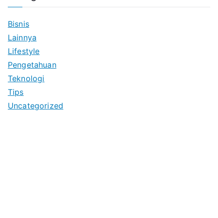
Bisnis
Lainnya
Lifestyle
Pengetahuan
Teknologi
Tips
Uncategorized
Anoboy
MerahPutih88
https://merahputih88.app/
https://collegedozen.com/
Anichin
https://motorbalap.id/