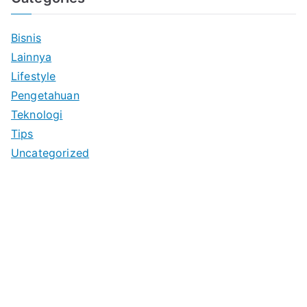
Bisnis
Lainnya
Lifestyle
Pengetahuan
Teknologi
Tips
Uncategorized
Anoboy
MerahPutih88
https://merahputih88.app/
https://collegedozen.com/
Anichin
https://motorbalap.id/