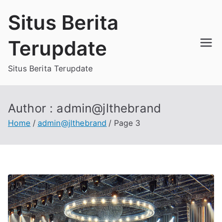
Skip
Situs Berita
to
content
Terupdate
Situs Berita Terupdate
Author :
admin@jlthebrand
Home
admin@jlthebrand
Page 3