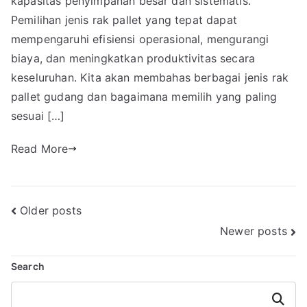
kapasitas penyimpanan besar dan sistematis.
Pemilihan jenis rak pallet yang tepat dapat
mempengaruhi efisiensi operasional, mengurangi
biaya, dan meningkatkan produktivitas secara
keseluruhan. Kita akan membahas berbagai jenis rak
pallet gudang dan bagaimana memilih yang paling
sesuai […]
Read More
Posts
Older posts
Newer posts
navigation
Search
Search