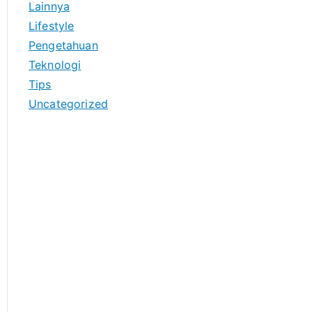
Lainnya
Lifestyle
Pengetahuan
Teknologi
Tips
Uncategorized
Anoboy
MerahPutih88
https://merahputih88.app/
https://collegedozen.com/
Anichin
https://motorbalap.id/
Okekios