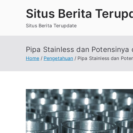
Skip
Situs Berita Terup
to
content
Situs Berita Terupdate
Pipa Stainless dan Potensinya
Home
Pengetahuan
Pipa Stainless dan Pote